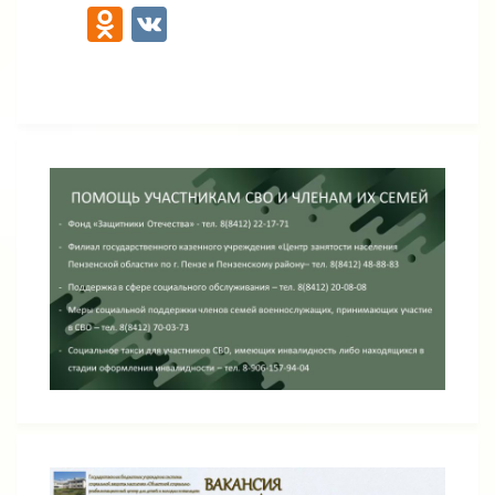
Odnoklassniki
VK